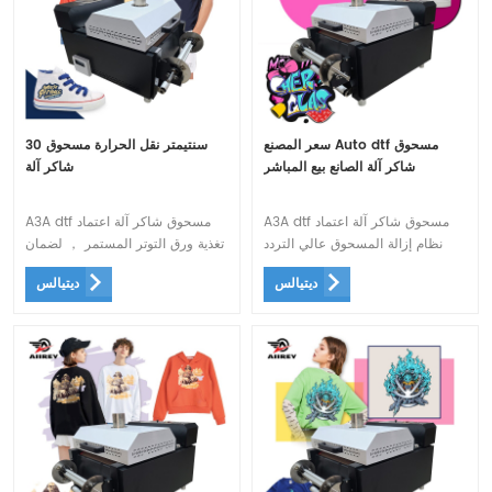
سعر المصنع Auto dtf مسحوق
30 سنتيمتر نقل الحرارة مسحوق
شاكر آلة الصانع بيع المباشر
شاكر آلة
A3A dtf مسحوق شاكر آلة اعتماد
A3A dtf مسحوق شاكر آلة اعتماد
نظام إزالة المسحوق عالي التردد
تغذية ورق التوتر المستمر ， لضمان
لتقليل الضوضاء.
أن الحبر الأبيض اللون في مكانه
ديتيالس
ديتيالس
ودقيق ، والورق لا ينفد عن المسار.