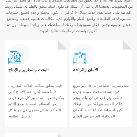
واحد. تحقق من الطابعات المتوفرة لدينا أدناه ، أو اتصل بنا على AIIFAR اليوم لمزيد
من المعلومات. يسعدنا الرد على أي أسئلة قد تكون لديك تتعلق بالطباعة. تتمثل رؤيتنا
في أن نكون محطة واحدة لجميع احتياجات DTF الخاصة بك ، حيث نقدم خدمة عملاء
متميزة لدعم الطابعات وقطع الغيار واللوازم. لدينا مكالمات هاتفية حقيقية ومقاطع
فيديو تعليمية وحتى أفكار تسويقية لشركتك لمساعدتك على زيادة المبيعات وزيادة
الأرباح باستخدام طابعاتنا عالية الجودة.
الأمان والراحة
البحث والتطوير والإنتاج
تصل سرعة الطباعة إلى 15 متر مربع
فيما يتعلق بسلامة العلامة التجارية ،
في الساعة محطة صيانة جديدة
فإننا نعتمد إدارة خط الإنتاج التي
تنظف وترطب في آن واحد يوفر
يمكن تتبعها. يتم تمييز كل جزء فردي
شاكر المسحوق 41٪ من استهلاك
من الصفائح المعدنية برمز التتبع
الكهرباء براءة اختراع تنقية الدخان
التحكم بشكل معقول في جودة كل
المتكاملة الفريدة في العالم
تفاصيل الطابعة