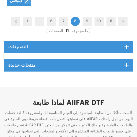
ديتيالس
أفضل للفوهات.
1
...
6
7
8
9
10
11
ما مجموعه
11
الصفحات
التصنيفات
منتجات جديدة
لماذا طابعة AIIFAR DTF
ألست متأكدًا من الطابعة المباشرة إلى الفيلم المناسبة لك ولمشروعك؟ لقد حصلت
على تغطيتها. اتصل بأحد أعضاء فريقنا ذوي الخبرة في AIIFAR اليوم. من أجل راحتك ،
نقدم طابعات AIIFAR DTF والطابعات العادية وغير ذلك الكثير ، حتى تتمكن من العثور
على جميع طابعات الطباعة المباشرة إلى الأفلام والمنتجات التي تحتاجها في مكان