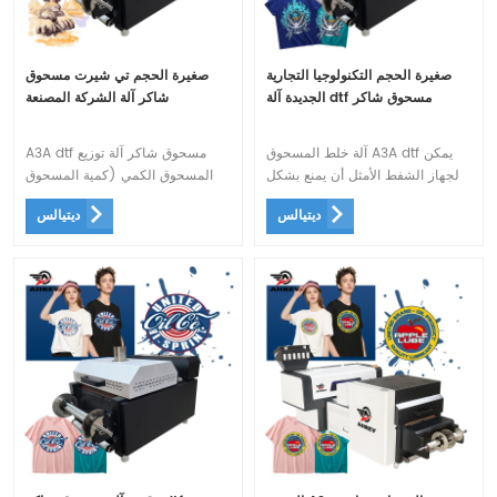
صغيرة الحجم التكنولوجيا التجارية
صغيرة الحجم تي شيرت مسحوق
الجديدة آلة dtf مسحوق شاكر
شاكر آلة الشركة المصنعة
آلة خلط المسحوق A3A dtf يمكن
A3A dtf مسحوق شاكر آلة توزيع
لجهاز الشفط الأمثل أن يمنع بشكل
المسحوق الكمي (كمية المسحوق
أفضل فيلم الطباعة من الانزلاق.
التي يتحكم فيها مستشعر الوزن ، مع
ديتيالس
ديتيالس
ويمكنه تلقائيًا إصلاح انحراف الورق
أجهزة منع المسحوق على كلا
الناتج عن وضع التغذية الخاطئ .
الجانبين ، مما يقلل من إرجاع
المسحوق اليدوي ، وإزالة المسحوق
الخفقان ، والسرعة القابلة للتعديل)