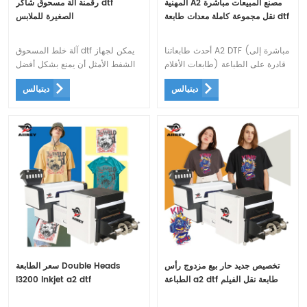
المهنية A2 مصنع المبيعات مباشرة
رقمنة آلة مسحوق شاكر dtf
نقل مجموعة كاملة معدات طابعة dtf
الصغيرة للملابس
أحدث طابعاتنا A2 DTF (مباشرة إلى
آلة خلط المسحوق dtf يمكن لجهاز
طابعات الأفلام) قادرة على الطباعة
الشفط الأمثل أن يمنع بشكل أفضل
على القطن والحرير والبوليستر
فيلم الطباعة من الانزلاق. ويمكنه
ديتيالس
ديتيالس
والدنيم والمزيد
تلقائيًا إصلاح انحراف الورق الناتج عن
وضع التغذية الخاطئ .
تخصيص جديد حار بيع مزدوج رأس
سعر الطابعة Double Heads
الطباعة a2 dtf طابعة نقل الفيلم
I3200 Inkjet a2 dtf