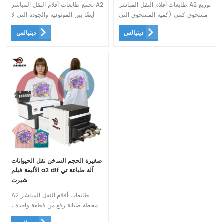
طابعات أفلام النقل المباشر A2 توزيع
تجمع طابعات أفلام النقل المباشر A2
مسحوق كمي (كمية المسحوق التي
أيضًا بين الموثوقية والجودة التي لا
يتم التحكم فيها بواسطة مستشعر
مثيل لها والإنتاجية العالية. يمكنهم
ديتيالس
ديتيالس
الوزن ، مع أجهزة منع المسحوق على
التعامل مع الإنتاج بكميات كبيرة ،
كلا الجانبين ، مما يقلل من إرجاع
وهو أمر بالغ الأهمية في هذه الصناعة
المسحوق اليدوي ، وإزالة المسحوق
سريعة النمو.
الخفقان ، والسرعة القابلة للتعديل)
صغيرة الحجم الساخن نقل الحيوانات
الأليفة فيلم a2 dtf آلة طباعة تي
شيرت
A2 طابعات أفلام النقل المباشر
محطة صيانة رفع من قطعة واحدة ،
مع وظيفة وميض التوقيت ، وصيانة