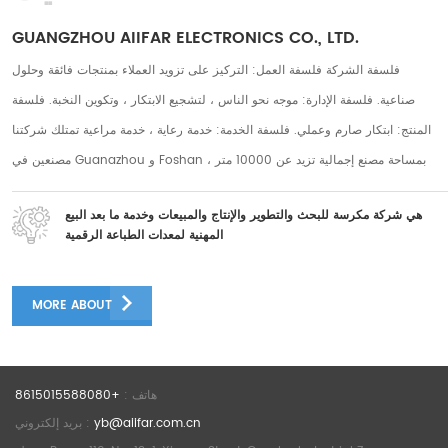
GUANGZHOU AIIFAR ELECTRONICS CO., LTD.
فلسفة الشركة فلسفة العمل: التركيز على تزويد العملاء بمنتجات فائقة وحلول
صناعية. فلسفة الإدارة: موجه نحو الناس ، لتشجيع الابتكار ، وتكوين النخبة. فلسفة
المنتج: ابتكار صارم وعملي. فلسفة الخدمة: خدمة رعاية ، خدمة مراعية تمتلك شركتنا
مصنعين في Guanazhou و Foshan ، بمساحة مصنع إجمالية تزيد عن 10000 متر
مربع ، ولدينا أكثر من 250 موظفًا على المدى الطويل. يوجد أكثر من 50 فريقًا لما بعد
هي شركة مكرسة للبحث والتطوير والإنتاج والمبيعات وخدمة ما بعد البيع
البيع وأكثر من 30 موظفًا في مجال البحث والتطوير. يتمتع العديد من موظفي ما بعد
المهنية لمعدات الطباعة الرقمية
البيع بأكثر من 5 سنوات من الخبرة في ما بعد البيع ، ولدى موظفي البحث والتطوير
عدد كبير من كبار المهندسين مع أكثر من 10 سنوات من الخبرة في البحث والتطوير
MORE ABOUT
فريق البحث والتطوير المنتجات الممتازة تأتي من فريق البحث والتطوير الدؤوب
والجد والدقيق. التركيز على البحث والتطوير لآلة طابعة DTF لجلب لعملائنا دفقًا ثابتًا
من الفوائد الرائعة إن شركتنا متحمسة للغاية لعرض تقنية طابعة DTF البحثية
هاتف :
+8615015588080
المستقلة في APPP EXPO. التقينا بالعديد من المحترفين والخبراء من جميع أنحاء
yb@aiifar.com.cn
بريد إلكتروني :
العالم في APPP EXPO. نحن ممتنون جدًا لـ APPP EXPO لدعوتنا للاجتماع في نفس