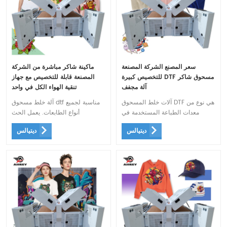
سعر المصنع الشركة المصنعة
ماكينة شاكر مباشرة من الشركة
للتخصيص كبيرة DTF مسحوق شاكر
المصنعة قابلة للتخصيص مع جهاز
آلة مجفف
تنقية الهواء الكل في واحد
آلات خلط المسحوق DTF هي نوع من
آلة خلط مسحوق dtf مناسبة لجميع
معدات الطباعة المستخدمة في
أنواع الطابعات. يعمل الحث
طباعة DTF (مباشر إلى فيلم). وهي
الأوتوماتيكي ، ووظيفة نشر
ديتيالس
ديتيالس
مصممة لتوزيع المسحوق ونشره
المسحوق عالية الحساسية ، ونظام
بالتساوي أعلى التصميم المطبوع
التحكم في التسخين الأفضل بشكل
لتحسين امتصاص الحبر على
كبير على تقليل استهلاك الطاقة
المنسوجات المختلفة مثل القمصان
(مقارنة بالجيل السابق ، يتم تقليل
والقبعات والحقائب. تزداد شعبية هذه
استهلاك الطاقة بأكثر من 30٪).
التقنية كبديل لأساليب الطباعة
التقليدية مثل طباعة الشاشة أو
الطباعة المباشرة على الملابس.
تتميز ماكينات خلط المسحوق DTF
بسهولة التشغيل ويمكن استخدامها