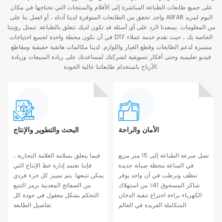
على جميع طابعات الطباعة المباشرة إلى الأفلام والمنتجات التي تحتاجها في مكان
واحد. تحقق من الطابعات المتوفرة لدينا أدناه ، أو اتصل بنا على AIIFAR اليوم لمزيد
من المعلومات. يسعدنا الرد على أي أسئلة قد تكون لديك تتعلق بالطباعة. تتمثل رؤيتنا
في أن نكون محطة واحدة لجميع احتياجات DTF الخاصة بك ، حيث نقدم خدمة عملاء
متميزة لدعم الطابعات وقطع الغيار واللوازم. لدينا مكالمات هاتفية حقيقية ومقاطع
فيديو تعليمية وحتى أفكار تسويقية لشركتك لمساعدتك على زيادة المبيعات وزيادة
الأرباح باستخدام طابعاتنا عالية الجودة.
الأمان والراحة
البحث والتطوير والإنتاج
تصل سرعة الطباعة إلى 15 متر مربع
فيما يتعلق بسلامة العلامة التجارية ،
في الساعة محطة صيانة جديدة
فإننا نعتمد إدارة خط الإنتاج التي
تنظف وترطب في آن واحد يوفر
يمكن تتبعها. يتم تمييز كل جزء فردي
شاكر المسحوق 41٪ من استهلاك
من الصفائح المعدنية برمز التتبع
الكهرباء براءة اختراع تنقية الدخان
التحكم بشكل معقول في جودة كل
المتكاملة الفريدة في العالم
تفاصيل الطابعة