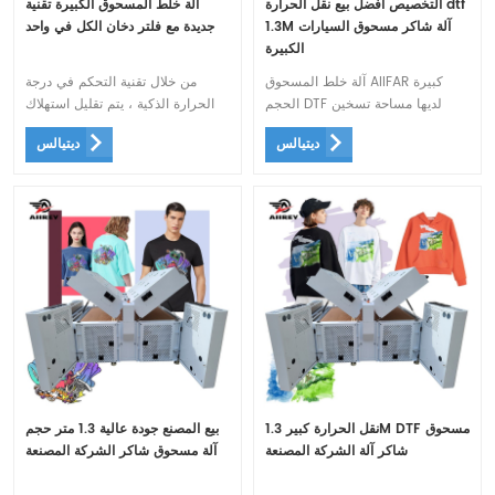
التخصيص أفضل بيع نقل الحرارة dtf
آلة خلط المسحوق الكبيرة تقنية
1.3M آلة شاكر مسحوق السيارات
جديدة مع فلتر دخان الكل في واحد
الكبيرة
آلة خلط المسحوق AIIFAR كبيرة
من خلال تقنية التحكم في درجة
الحجم DTF لديها مساحة تسخين
الحرارة الذكية ، يتم تقليل استهلاك
أطول ، وظيفة أوتوماتيكية بالكامل ،
الطاقة بنسبة 30-50٪ مقارنةً بأجهزة
ديتيالس
ديتيالس
مرشح هواء متكامل تقوية - تسخين
نثر المسحوق الأخرى من نفس
الخبز المعزز لمنع تدهور طبقة الطلاء
الحجم. تم تحسين كفاءة التسخين
وتقليل استهلاك الطاقة بشكل كبير.
نقل الحرارة كبير 1.3M DTF مسحوق
بيع المصنع جودة عالية 1.3 متر حجم
شاكر آلة الشركة المصنعة
آلة مسحوق شاكر الشركة المصنعة