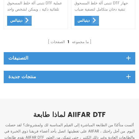
تتبنى آلة خلط المسحوق DTF جهاز
تتبنى آلة خلط المسحوق DTF عملية
تنقية دخان متكامل لتصفية ضباب
تلقائية ذكية ، ويمكن لشخص واحد
الزيت السام الذي يظهر أثناء
فقط تشغيل آلات متعددة
ديتيالس
ديتيالس
التسخين ، مما يجعلها أكثر صداقة
للبيئة وأكثر صحة
ما مجموعه
1
الصفحات
التصنيفات
منتجات جديدة
لماذا طابعة AIIFAR DTF
ألست متأكدًا من الطابعة المباشرة إلى الفيلم المناسبة لك ولمشروعك؟ لقد حصلت
على تغطيتها. اتصل بأحد أعضاء فريقنا ذوي الخبرة في AIIFAR اليوم. من أجل راحتك ،
نقدم طابعات AIIFAR DTF والطابعات العادية وغير ذلك الكثير ، حتى تتمكن من العثور