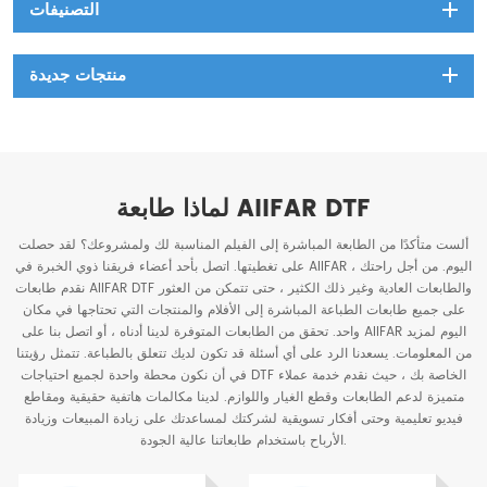
التصنيفات
منتجات جديدة
لماذا طابعة AIIFAR DTF
ألست متأكدًا من الطابعة المباشرة إلى الفيلم المناسبة لك ولمشروعك؟ لقد حصلت
على تغطيتها. اتصل بأحد أعضاء فريقنا ذوي الخبرة في AIIFAR اليوم. من أجل راحتك ،
نقدم طابعات AIIFAR DTF والطابعات العادية وغير ذلك الكثير ، حتى تتمكن من العثور
على جميع طابعات الطباعة المباشرة إلى الأفلام والمنتجات التي تحتاجها في مكان
واحد. تحقق من الطابعات المتوفرة لدينا أدناه ، أو اتصل بنا على AIIFAR اليوم لمزيد
من المعلومات. يسعدنا الرد على أي أسئلة قد تكون لديك تتعلق بالطباعة. تتمثل رؤيتنا
في أن نكون محطة واحدة لجميع احتياجات DTF الخاصة بك ، حيث نقدم خدمة عملاء
متميزة لدعم الطابعات وقطع الغيار واللوازم. لدينا مكالمات هاتفية حقيقية ومقاطع
فيديو تعليمية وحتى أفكار تسويقية لشركتك لمساعدتك على زيادة المبيعات وزيادة
الأرباح باستخدام طابعاتنا عالية الجودة.