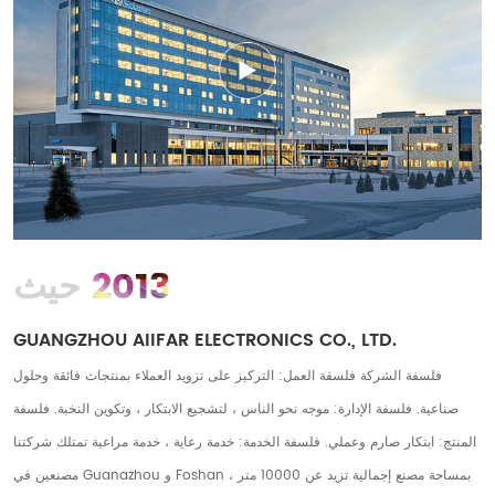
2013
حيث
GUANGZHOU AIIFAR ELECTRONICS CO., LTD.
فلسفة الشركة فلسفة العمل: التركيز على تزويد العملاء بمنتجات فائقة وحلول
صناعية. فلسفة الإدارة: موجه نحو الناس ، لتشجيع الابتكار ، وتكوين النخبة. فلسفة
المنتج: ابتكار صارم وعملي. فلسفة الخدمة: خدمة رعاية ، خدمة مراعية تمتلك شركتنا
مصنعين في Guanazhou و Foshan ، بمساحة مصنع إجمالية تزيد عن 10000 متر