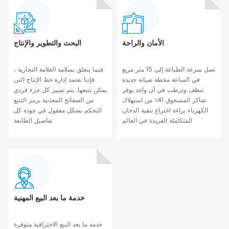
الأمان والراحة
البحث والتطوير والإنتاج
تصل سرعة الطباعة إلى 15 متر مربع
فيما يتعلق بسلامة العلامة التجارية ،
في الساعة محطة صيانة جديدة
فإننا نعتمد إدارة خط الإنتاج التي
تنظف وترطب في آن واحد يوفر
يمكن تتبعها. يتم تمييز كل جزء فردي
شاكر المسحوق 41٪ من استهلاك
من الصفائح المعدنية برمز التتبع
الكهرباء براءة اختراع تنقية الدخان
التحكم بشكل معقول في جودة كل
المتكاملة الفريدة في العالم
تفاصيل الطابعة
خدمة ما بعد البيع المهنية
خدمة ما بعد البيع الاحترافية متوفرة