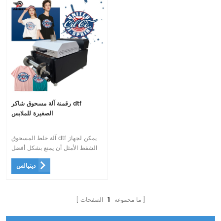
رقمنة آلة مسحوق شاكر dtf
الصغيرة للملابس
آلة خلط المسحوق dtf يمكن لجهاز
الشفط الأمثل أن يمنع بشكل أفضل
فيلم الطباعة من الانزلاق. ويمكنه
ديتيالس
تلقائيًا إصلاح انحراف الورق الناتج عن
وضع التغذية الخاطئ .
ما مجموعه
1
الصفحات