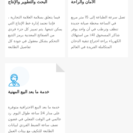
الأمان والراحة
البحث والتطوير والإنتاج
تصل سرعة الطباعة إلى 15 متر مربع
فيما يتعلق بسلامة العلامة التجارية ،
في الساعة محطة صيانة جديدة
فإننا نعتمد إدارة خط الإنتاج التي
تنظف وترطب في آن واحد يوفر
يمكن تتبعها. يتم تمييز كل جزء فردي
شاكر المسحوق 41٪ من استهلاك
من الصفائح المعدنية برمز التتبع
الكهرباء براءة اختراع تنقية الدخان
التحكم بشكل معقول في جودة كل
المتكاملة الفريدة في العالم
تفاصيل الطابعة
خدمة ما بعد البيع المهنية
خدمة ما بعد البيع الاحترافية متوفرة
على مدار 24 ساعة طوال اليوم. رد
عالمي في الوقت الفعلي في غضون
نصف ساعة الضبط الفردي لبيانات
الطابعة للتكيف مع بيئات العمل