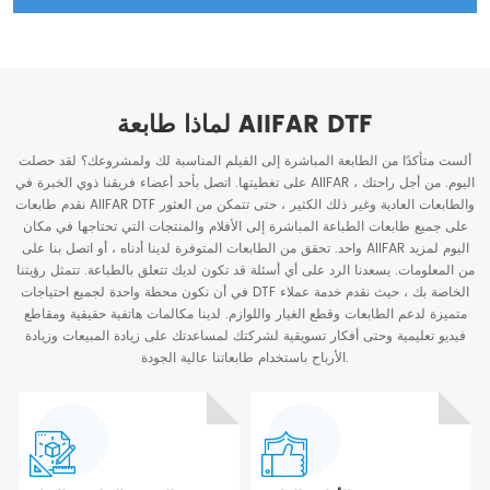
لماذا طابعة AIIFAR DTF
ألست متأكدًا من الطابعة المباشرة إلى الفيلم المناسبة لك ولمشروعك؟ لقد حصلت
على تغطيتها. اتصل بأحد أعضاء فريقنا ذوي الخبرة في AIIFAR اليوم. من أجل راحتك ،
نقدم طابعات AIIFAR DTF والطابعات العادية وغير ذلك الكثير ، حتى تتمكن من العثور
على جميع طابعات الطباعة المباشرة إلى الأفلام والمنتجات التي تحتاجها في مكان
واحد. تحقق من الطابعات المتوفرة لدينا أدناه ، أو اتصل بنا على AIIFAR اليوم لمزيد
من المعلومات. يسعدنا الرد على أي أسئلة قد تكون لديك تتعلق بالطباعة. تتمثل رؤيتنا
في أن نكون محطة واحدة لجميع احتياجات DTF الخاصة بك ، حيث نقدم خدمة عملاء
متميزة لدعم الطابعات وقطع الغيار واللوازم. لدينا مكالمات هاتفية حقيقية ومقاطع
فيديو تعليمية وحتى أفكار تسويقية لشركتك لمساعدتك على زيادة المبيعات وزيادة
الأرباح باستخدام طابعاتنا عالية الجودة.