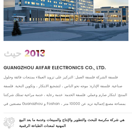
2013
حيث
GUANGZHOU AIIFAR ELECTRONICS CO., LTD.
فلسفة الشركة فلسفة العمل: التركيز على تزويد العملاء بمنتجات فائقة وحلول
صناعية. فلسفة الإدارة: موجه نحو الناس ، لتشجيع الابتكار ، وتكوين النخبة. فلسفة
المنتج: ابتكار صارم وعملي. فلسفة الخدمة: خدمة رعاية ، خدمة مراعية تمتلك شركتنا
مصنعين في Guanazhou و Foshan ، بمساحة مصنع إجمالية تزيد عن 10000 متر
مربع ، ولدينا أكثر من 250 موظفًا على المدى الطويل. يوجد أكثر من 50 فريقًا لما بعد
هي شركة مكرسة للبحث والتطوير والإنتاج والمبيعات وخدمة ما بعد البيع
البيع وأكثر من 30 موظفًا في مجال البحث والتطوير. يتمتع العديد من موظفي ما بعد
المهنية لمعدات الطباعة الرقمية
البيع بأكثر من 5 سنوات من الخبرة في ما بعد البيع ، ولدى موظفي البحث والتطوير