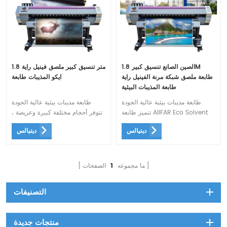
الصين الصانع تنسيق كبير 1.8M
1.8 متر تنسيق كبير ملصق فينيل راية
طابعة ملصق شبكة مرنة الفينيل راية
ايكو المذيبات طابعة
طابعة المذيبات البيئية
طابعة مذيبات بيئية عالية الجودة
طابعة مذيبات بيئية عالية الجودة
تتميز طابعة AIIFAR Eco Solvent
تتوفر أحجام مختلفة كبيرة وعريضة ،
بالعديد من الميزات التي تجعلها
رؤوس طباعة واحدة / مزدوجة من
ديتيالس
ديتيالس
الخيار الأول لطابعات المذيبات البيئية
إبسون ، دقة عالية ، كفاءة عالية ،
عالية الجودة الواقعية.
ألوان أكثر إشراقًا وحساسية
ما مجموعه
1
الصفحات
التصنيفات
منتجات جديدة