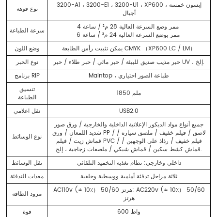
3200-A1 ، 3200-E1 ، 3200-U1 ، XP600 ، إبسون خمسة
نوع فوهة
أجيال
4 ممر وضع السرعة العالية 28 م² / ساعة
سرعة الطباعة
6 ممر بوضع السرعة العالية 24 م² / ساعة
يمكن تثبيت رأس الطابعة CMYK （XP600 LC / LM）
وضع اللون
حبر مذيب صديق للبيئة / حبر مائي / حبر طلاء / حبر UV ، إلخ.
نوع الحبر
Maintop ، طباعة الصور اختياري
برنامج RIP
تنسيق
1850 ملم
الطباعة
USB2.0
نقل اعلامي
جميع أنواع مواد الديكور الإعلانية الداخلية والخارجية / ورق صور
شديد اللمعان / ورق PP / لاصق / فيلم خفيف / ملصق سيارة /
نوع الوسائط
قماش زيت / فيلم PVC / فيلم خفيف / رذاذ على الوجهين /
قماش كشط سكين / قماش شبكي / ملصقات زجاجية ، إلخ.
داخلي وخارجي: نظام تغذية التخميد التلقائي
نقل الوسائط
ثلاثة مراحل تدفئة أمامية ووسطية وخلفية
معدات التدفئة
AC110v (± 10٪） 50/60 هرتز: AC220v (± 10٪） 50/60
مزود الطاقة
هرتز
600 واط
قوة