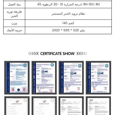
درجة الحرارة 15 -30 الرطوبة 45٪ RH-80٪ RH
بيئة العمل
طريقة توريد
نظام تزويد الحبر المستمر
الحبر
140 كجم
وزن
2920 * 685 * 625 ملم
حزمة الأبعاد