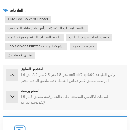
العلامات :
1.6M Eco Solvent Printer
طابعة المذيبات البيئية ذات رأس واحد قابلة للتخصيص
حسب الطلب حسب الطلب
طابعة المذيبات البيئية مجموعة كاملة
جيد بعد الخدمة
Eco Solvent Printer الشركة المصنعة
مثالي لاحتياجاتك.
المنشور السابق
1.6 متر 1.8 متر 2.5 متر 3.2 متر dx5 dx7 xp600 رأس الطباعة
الراسمة تنسيق كبير قماش الفينيل لافتة ملصق النافثة للحبر
الايكولوجية المذيبات طابعة
القادم بوست
الصين المصنعة أعلى طابعة رقمية تنسيق كبير 1.6M المذيبات
الإيكولوجية سرعة