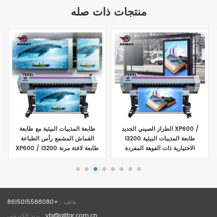
منتجات ذات صله
الطراز الصيني الجديد XP600 /
طابعة المذيبات البيئية مع طابعة
I3200 طابعة المذيبات البيئية
القماش المشمع رأس الطباعة
الاختيارية ذات الفوهة المفردة
XP600 / i3200 طابعة لافتة مرنة
والمزدوجة
من الفينيل
عرض التفاصيل
عرض التفاصيل
هاتف :
+8615015588080
yb@aiifar.com.cn
بريد إلكتروني :