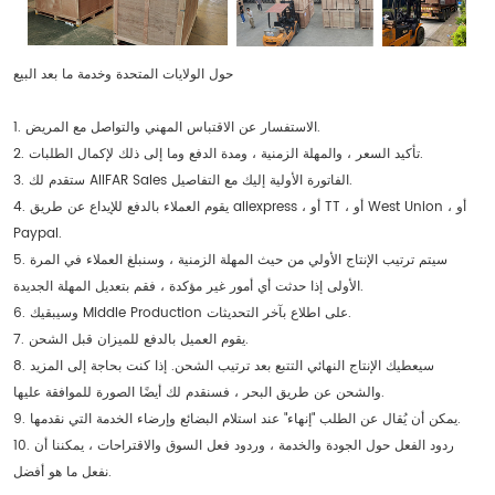
حول الولايات المتحدة وخدمة ما بعد البيع
1. الاستفسار عن الاقتباس المهني والتواصل مع المريض.
2. تأكيد السعر ، والمهلة الزمنية ، ومدة الدفع وما إلى ذلك لإكمال الطلبات.
3. ستقدم لك AIIFAR Sales الفاتورة الأولية إليك مع التفاصيل.
4. يقوم العملاء بالدفع للإيداع عن طريق aliexpress ، أو TT ، أو West Union ، أو
Paypal.
5. سيتم ترتيب الإنتاج الأولي من حيث المهلة الزمنية ، وسنبلغ العملاء في المرة
الأولى إذا حدثت أي أمور غير مؤكدة ، فقم بتعديل المهلة الجديدة.
6. وسيبقيك Middle Production على اطلاع بآخر التحديثات.
7. يقوم العميل بالدفع للميزان قبل الشحن.
8. سيعطيك الإنتاج النهائي التتبع بعد ترتيب الشحن. إذا كنت بحاجة إلى المزيد
والشحن عن طريق البحر ، فسنقدم لك أيضًا الصورة للموافقة عليها.
9. يمكن أن يُقال عن الطلب "إنهاء" عند استلام البضائع وإرضاء الخدمة التي نقدمها.
10. ردود الفعل حول الجودة والخدمة ، وردود فعل السوق والاقتراحات ، يمكننا أن
نفعل ما هو أفضل.