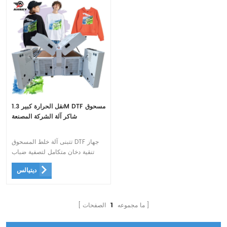
نقل الحرارة كبير 1.3M DTF مسحوق
شاكر آلة الشركة المصنعة
تتبنى آلة خلط المسحوق DTF جهاز
تنقية دخان متكامل لتصفية ضباب
الزيت السام الذي يظهر أثناء
ديتيالس
التسخين ، مما يجعلها أكثر صداقة
للبيئة وأكثر صحة
ما مجموعه
1
الصفحات