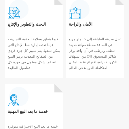
الأمان والراحة
البحث والتطوير والإنتاج
تصل سرعة الطباعة إلى 15 متر مربع
فيما يتعلق بسلامة العلامة التجارية ،
في الساعة محطة صيانة جديدة
فإننا نعتمد إدارة خط الإنتاج التي
تنظف وترطب في آن واحد يوفر
يمكن تتبعها. يتم تمييز كل جزء فردي
شاكر المسحوق 41٪ من استهلاك
من الصفائح المعدنية برمز التتبع
الكهرباء براءة اختراع تنقية الدخان
التحكم بشكل معقول في جودة كل
المتكاملة الفريدة في العالم
تفاصيل الطابعة
خدمة ما بعد البيع المهنية
خدمة ما بعد البيع الاحترافية متوفرة