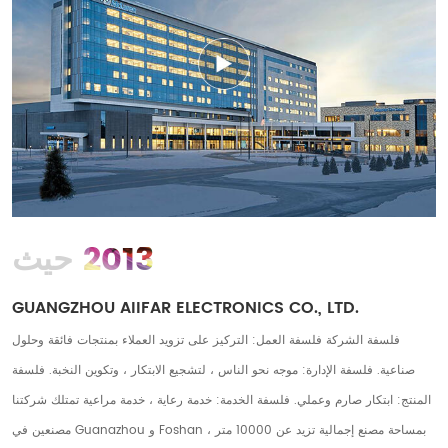
2013
حيث
GUANGZHOU AIIFAR ELECTRONICS CO., LTD.
فلسفة الشركة فلسفة العمل: التركيز على تزويد العملاء بمنتجات فائقة وحلول
صناعية. فلسفة الإدارة: موجه نحو الناس ، لتشجيع الابتكار ، وتكوين النخبة. فلسفة
المنتج: ابتكار صارم وعملي. فلسفة الخدمة: خدمة رعاية ، خدمة مراعية تمتلك شركتنا
مصنعين في Guanazhou و Foshan ، بمساحة مصنع إجمالية تزيد عن 10000 متر