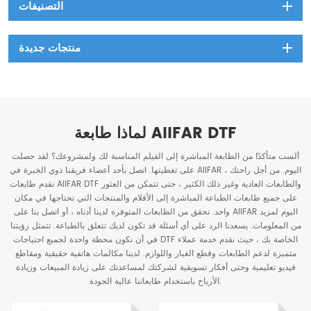
التصنيفات
منتجات جديدة
لماذا طابعة AIIFAR DTF
ألست متأكدًا من الطابعة المباشرة إلى الفيلم المناسبة لك ولمشروعك؟ لقد حصلت
على تغطيتها. اتصل بأحد أعضاء فريقنا ذوي الخبرة في AIIFAR اليوم. من أجل راحتك ،
نقدم طابعات AIIFAR DTF والطابعات العادية وغير ذلك الكثير ، حتى تتمكن من العثور
على جميع طابعات الطباعة المباشرة إلى الأفلام والمنتجات التي تحتاجها في مكان
واحد. تحقق من الطابعات المتوفرة لدينا أدناه ، أو اتصل بنا على AIIFAR اليوم لمزيد
من المعلومات. يسعدنا الرد على أي أسئلة قد تكون لديك تتعلق بالطباعة. تتمثل رؤيتنا
في أن نكون محطة واحدة لجميع احتياجات DTF الخاصة بك ، حيث نقدم خدمة عملاء
متميزة لدعم الطابعات وقطع الغيار واللوازم. لدينا مكالمات هاتفية حقيقية ومقاطع
فيديو تعليمية وحتى أفكار تسويقية لشركتك لمساعدتك على زيادة المبيعات وزيادة
الأرباح باستخدام طابعاتنا عالية الجودة.