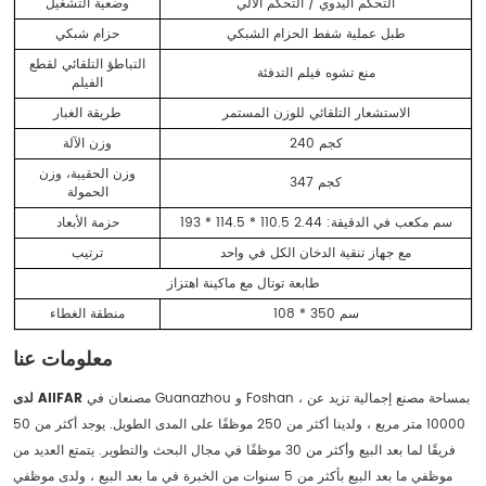
التحكم اليدوي / التحكم الآلي
وضعية التشغيل
طبل عملية شفط الحزام الشبكي
حزام شبكي
التباطؤ التلقائي لقطع
منع تشوه فيلم التدفئة
الفيلم
الاستشعار التلقائي للوزن المستمر
طريقة الغبار
240 كجم
وزن الآلة
وزن الحقيبة، وزن
347 كجم
الحمولة
193 * 114.5 * 110.5 سم مكعب في الدقيقة: 2.44
حزمة الأبعاد
مع جهاز تنقية الدخان الكل في واحد
ترتيب
طابعة توتال مع ماكينة اهتزاز
108 * 350 سم
منطقة الغطاء
معلومات عنا
مصنعان في Guanazhou و Foshan ، بمساحة مصنع إجمالية تزيد عن
لدى AIIFAR
10000 متر مربع ، ولدينا أكثر من 250 موظفًا على المدى الطويل. يوجد أكثر من 50
فريقًا لما بعد البيع وأكثر من 30 موظفًا في مجال البحث والتطوير. يتمتع العديد من
موظفي ما بعد البيع بأكثر من 5 سنوات من الخبرة في ما بعد البيع ، ولدى موظفي