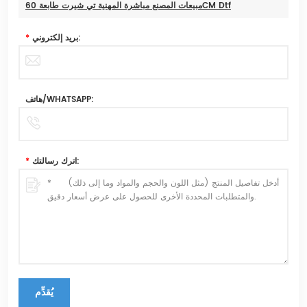
مبيعات المصنع مباشرة المهنية تي شيرت طابعة 60CM Dtf
بريد إلكتروني:
*
هاتف/WHATSAPP:
اترك رسالتك:
*
يُقدِّم