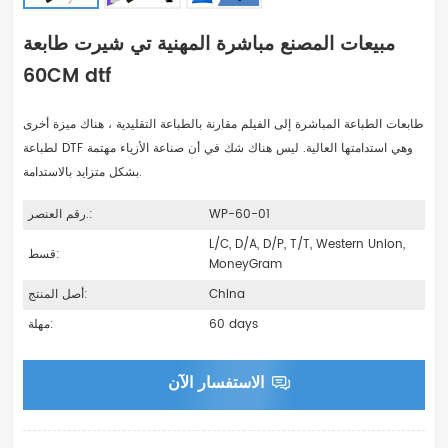
مبيعات المصنع مباشرة المهنية تي شيرت طابعة
60CM dtf
طابعات الطباعة المباشرة إلى الفيلم مقارنة بالطباعة التقليدية ، هناك ميزة أخرى
لطباعة DTF وهي استدامتها العالية. ليس هناك شك في أن صناعة الأزياء مهتمة
بشكل متزايد بالاستدامة.
WP-60-01
رقم العنصر.:
L/C, D/A, D/P, T/T, Western Union,
قسط:
MoneyGram
China
أصل المنتج:
60 days
مهلة:
الاستفسار الآن