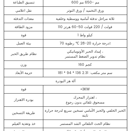
600 مم -650 مم
تنسيق الطباعة
ورق التخميد / ورق التوتر
نقل اعلامي
ثلاثة مراحل تدفئة أمامية ووسطية وخلفية
معدات التدفئة
110 فولت / 220 فولت 50-60 هرتز
مزود الطاقة
1 كيلو واط
قوة
درجة حرارة 20-28 ℃ رطوبة 70٪
بيئة العمل
إمداد الحبر الأوتوماتيكي ،
نظام طريق الحبر
نظام تدوير الضغط المستمر
160 كجم
وزن
181 * 94 * 136 سم متر مكعب: 2.31
حزمة الأبعاد
آلة هز البودرة
≈3KW
قوة
اهتزاز المحرك ،
بودرة الاهتزاز
مسحوق تلقائي بدون رجوع
الخبز الخلفي والخبز الأمامي تسخين سريع لدرجة حرارة
طريقة التسخين
ثابتة
نظام الحث التلقائي الشد المستمر
خذ وتغذية الفيلم