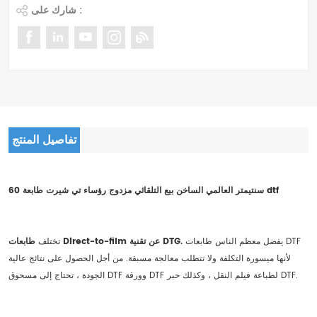
شارك على :
تفاصيل المنتج
60 سنتيمتر العالمي الساخن بيع التلقائي مزدوج رؤساء تي شيرت طابعة dtf
يفضل معظم الناس طابعات DTF
طابعات Direct-to-film عن تقنية DTG.
تختلف
لأنها ميسورة التكلفة ولا تتطلب معالجة مسبقة. من أجل الحصول على نتائج عالية
الجودة ، تحتاج إلى مسحوق DTF وورقة DTF لطباعة فيلم النقل ، وكذلك حبر DTF.