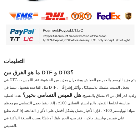
التعليمات
ما هو الفرق بين DTF و DTG؟
في DTG ، يتم مزج الرسم والحبر مع القماش ويشعران بمزيد من الخشونة عند اللمس ،
مثل القاعدة نفسها ، بينما في DTF ، يجعل المثبت ملمسًا بلاستيكيًا ، وأكثر إشراقًا ،
هل قميص التسامي بخير؟
ولديه قدر أقل من الالتصاق بالنسيج.
هذه العملية
مناسبة لخليط القطن والبوليستر القطني 100٪ ، إلخ. بينما يعمل التسامي مع معظم
مواد البوليستر 100٪ ، فإن الأحبار تعمل بشكل أفضل على الألوان الفاتحة.
إذا كنت تطبع
على قميص بوليستر داكن ، فقد يبدو الحبر باهتًا أو باهتًا بسبب الصبغة الداكنة في
القميص.