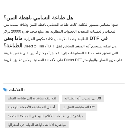
هل طباعة التسامي باهظة الثمن؟
صبغ التسامي ميسور التكلفة. كانت طباعة التسامي باهظة الثمن وشاقة بسبب تنوع
المعدات والعمليات المتعددة الخطوات المطلوبة. هذا مبلغ ضخم قدره 20000 دولار
ماذا يعني DTF في
للطابعة وحدها ، لا يشمل تكلفة مكبس الحرارة.
الطباعة؟
Direct to Film أو DTF هي عملية تستخدم آلية الضغط الساخن لنقل
المطبوعات إلى القماش أو ركائز أخرى.
على عكس طريقة DTG ، التي تنطبق فقط
على الأقمشة القطنية ، يمكن تطبيق طريقة Printer DTF على مزيج القطن والبوليستر.
العلامات :
تي شيرت آلة الطباعة Dtf
لفة للفة مباشرة إلى طباعة الفيلم
آلة طباعة النقل لـ Dtf
أفضل آلة طباعة الأقمشة الرقمية
مباشرة إلى طابعات الأفلام للبيع في المملكة المتحدة
مباشرة لتكلفة طباعة الفيلم في أستراليا