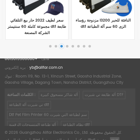
مزدوجة رؤساء I3200 النافثة للحبر
سعر لطيف 2022 حار بيع التلقائي
dtf الزى 60 سم آلة الطباعة
مجموعة كاملة 60 سنتيمتر dtf طابعة
الشركة المصنعة
عرض التفاصيل
عرض التفاصيل
هاتف :
+8615015588080
yb@aiifar.com.cn
بريد إلكتروني :
تبوك : Room 119, No. 13-1, Xincun Street, Gaosha Industrial Zone,
Gaosha Village, Dagang Town, Nansha District, Guangzhou City
آلة طابعة تي شيرت DTF
آلة شاكر مسحوق كبيرة
الكلمات الساخنة :
تي شيرت آلة الطباعة dtf
Dtf Pet Film Printer 60 سم لطباعة التي شيرت
نظام الطباعة dtf
آلة طباعة المنسوجات الرقمية
© 2026 Guangzhou Aiifar Electronics Co., Ltd. كل الحقوق محفوظة.
سعر طابعة نقل a3 DTF
مجفف و شاكر مسحوق اتوماتيك