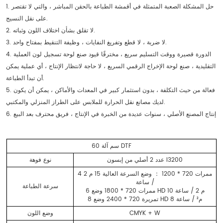
1. حل المشكلة الصعبة المتمثلة في أقمشة الطباعة بالحقن المباشر ، والتي لا تقتصر
على نقل النسيج.
2. لا تقلق بشأن اختلاف اللون وثباته.
3. لا ضربة ، لا قطع وتفريغ النفايات ، وظيفة التنقيط بمفتاح واحد.
4. الدورة قصيرة ووقت التسليم سريع ، مخترقًا قيود صنع لوحة تسجيل لون العملية
التقليدية ، صنع لوحة الإخراج الرقمي السريع ، لا حاجة لانتظار الإنتاج ، أي عملية يمكن
أن تبدأ الطباعة.
5. فعالة من حيث التكلفة ، بدون استثمار كبير في المعدات والأماكن ، يمكن أن يكون
لديك مصانع نقل الحرارة للملابس على الطراز المنزلي والمكتبي.
6. إنتاج المصنع الأصلي ، سنوات عديدة من الخبرة في الإنتاج ، فريق محترف بعد البيع
60 سم آلة DTF
عدد 2 أصلي من إبسون I3200
نوع فوهة
4 ممرات 720 * 1200 ： وضع السرعة العالية 15 م 2
/ ساعة
سرعة الطباعة
6 ممرات 720 * 1800 وضع HD 10 م 2 / ساعة
8 تمريرة 720 * 2400 وضع HD 8 م² / ساعة
CMYK + W
وضع اللون