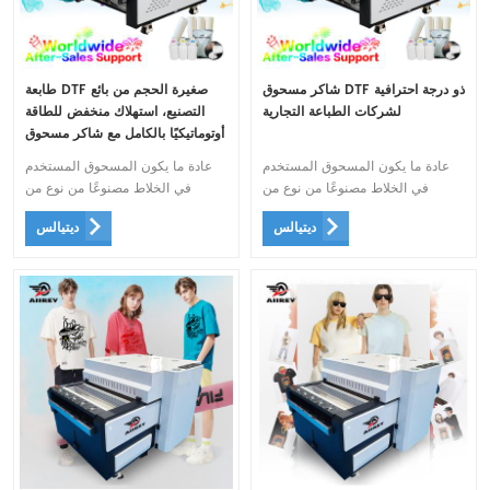
شاكر مسحوق DTF ذو درجة احترافية
طابعة DTF صغيرة الحجم من بائع
لشركات الطباعة التجارية
التصنيع، استهلاك منخفض للطاقة
أوتوماتيكيًا بالكامل مع شاكر مسحوق
DTF وجهاز تنقية الهواء المخفي
عادة ما يكون المسحوق المستخدم
عادة ما يكون المسحوق المستخدم
للطباعة المدمجة
في الخلاط مصنوعًا من نوع من
في الخلاط مصنوعًا من نوع من
البلاستيك الذي يذوب عند تعرضه
البلاستيك الذي يذوب عند تعرضه
ديتيالس
ديتيالس
للحرارة، مما يسمح له بالاندماج مع
للحرارة، مما يسمح له بالاندماج مع
الحبر والنسيج أثناء عملية النقل.
الحبر والنسيج أثناء عملية النقل.