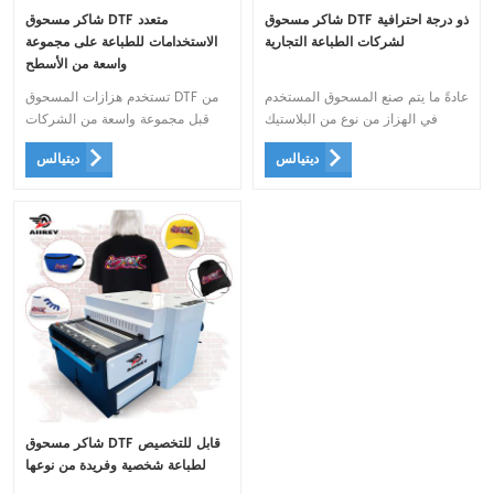
شاكر مسحوق DTF ذو درجة احترافية
شاكر مسحوق DTF متعدد
لشركات الطباعة التجارية
الاستخدامات للطباعة على مجموعة
واسعة من الأسطح
عادةً ما يتم صنع المسحوق المستخدم
تستخدم هزازات المسحوق DTF من
في الهزاز من نوع من البلاستيك
قبل مجموعة واسعة من الشركات
يذوب عند تعرضه للحرارة ، مما
والأفراد ، بما في ذلك شركات
ديتيالس
ديتيالس
يسمح له بالاندماج مع الحبر والنسيج
الطباعة المخصصة ، ومصنعي
أثناء عملية النقل.
المنسوجات ، والأعمال التجارية
المنزلية.
شاكر مسحوق DTF قابل للتخصيص
لطباعة شخصية وفريدة من نوعها