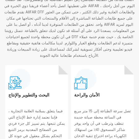
على تغطيتها. اتصل بأحد أعضاء فريقنا ذوي الخبرة في AIIFAR اليوم. من أجل راحتك ،
نقدم طابعات AIIFAR DTF والطابعات العادية وغير ذلك الكثير ، حتى تتمكن من العثور
على جميع طابعات الطباعة المباشرة إلى الأفلام والمنتجات التي تحتاجها في مكان
واحد. تحقق من الطابعات المتوفرة لدينا أدناه ، أو اتصل بنا على AIIFAR اليوم لمزيد
من المعلومات. يسعدنا الرد على أي أسئلة قد تكون لديك تتعلق بالطباعة. تتمثل رؤيتنا
في أن نكون محطة واحدة لجميع احتياجات DTF الخاصة بك ، حيث نقدم خدمة عملاء
متميزة لدعم الطابعات وقطع الغيار واللوازم. لدينا مكالمات هاتفية حقيقية ومقاطع
فيديو تعليمية وحتى أفكار تسويقية لشركتك لمساعدتك على زيادة المبيعات وزيادة
الأرباح باستخدام طابعاتنا عالية الجودة.
الأمان والراحة
البحث والتطوير والإنتاج
تصل سرعة الطباعة إلى 15 متر مربع
فيما يتعلق بسلامة العلامة التجارية ،
في الساعة محطة صيانة جديدة
فإننا نعتمد إدارة خط الإنتاج التي
تنظف وترطب في آن واحد يوفر
يمكن تتبعها. يتم تمييز كل جزء فردي
شاكر المسحوق 41٪ من استهلاك
من الصفائح المعدنية برمز التتبع
الكهرباء براءة اختراع تنقية الدخان
التحكم بشكل معقول في جودة كل