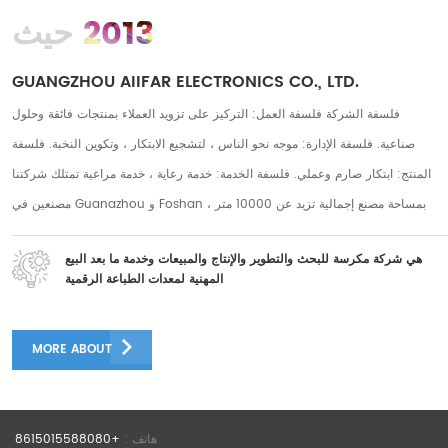
2013
حيث
GUANGZHOU AIIFAR ELECTRONICS CO., LTD.
فلسفة الشركة فلسفة العمل: التركيز على تزويد العملاء بمنتجات فائقة وحلول
صناعية. فلسفة الإدارة: موجه نحو الناس ، لتشجيع الابتكار ، وتكوين النخبة. فلسفة
المنتج: ابتكار صارم وعملي. فلسفة الخدمة: خدمة رعاية ، خدمة مراعية تمتلك شركتنا
مصنعين في Guanazhou و Foshan ، بمساحة مصنع إجمالية تزيد عن 10000 متر
مربع ، ولدينا أكثر من 250 موظفًا على المدى الطويل. يوجد أكثر من 50 فريقًا لما بعد
هي شركة مكرسة للبحث والتطوير والإنتاج والمبيعات وخدمة ما بعد البيع
البيع وأكثر من 30 موظفًا في مجال البحث والتطوير. يتمتع العديد من موظفي ما بعد
المهنية لمعدات الطباعة الرقمية
البيع بأكثر من 5 سنوات من الخبرة في ما بعد البيع ، ولدى موظفي البحث والتطوير
عدد كبير من كبار المهندسين مع أكثر من 10 سنوات من الخبرة في البحث والتطوير
MORE ABOUT
فريق البحث والتطوير المنتجات الممتازة تأتي من فريق البحث والتطوير الدؤوب
والجد والدقيق. التركيز على البحث والتطوير لآلة طابعة DTF لجلب لعملائنا دفقًا ثابتًا
من الفوائد الرائعة إن شركتنا متحمسة للغاية لعرض تقنية طابعة DTF البحثية
هاتف :
+8615015588080
المستقلة في APPP EXPO. التقينا بالعديد من المحترفين والخبراء من جميع أنحاء