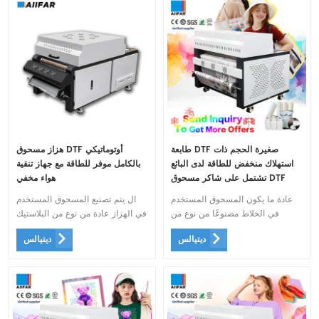
طابعة DTF صغيرة الحجم ذات
هزاز مسحوق DTF أوتوماتيكي
استهلاك منخفض للطاقة لدى البائع
بالكامل موفر للطاقة مع جهاز تنقية
تشتمل على شاكر مسحوق DTF
هواء مخفي
أوتوماتيكي بالكامل وجهاز تنقية الهواء
عادة ما يكون المسحوق المستخدم
ال يتم تصنيع المسحوق المستخدم
المخفي لتحقيق الأداء الأمثل
في الخلاط مصنوعًا من نوع من
في الهزاز عادة من نوع من البلاستيك
البلاستيك الذي يذوب عند تعرضه
الذي يذوب عند تعرضه للحرارة، مما
ديتيالس
ديتيالس
للحرارة، مما يسمح له بالاندماج مع
يسمح له بالاندماج مع الحبر والقماش
الحبر والنسيج أثناء عملية النقل.
أثناء عملية النقل.