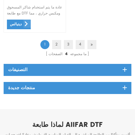
عادة ما يتم استخدام شاكر المسحوق
مع طابعة DTF ومكبس حراري ، مما
يسمح بعملية طباعة مبسطة تنتج
ديتيالس
نتائج عالية الجودة.
1
2
3
4
ما مجموعه
4
الصفحات
التصنيفات
منتجات جديدة
لماذا طابعة AIIFAR DTF
ألست متأكدًا من الطابعة المباشرة إلى الفيلم المناسبة لك ولمشروعك؟ لقد حصلت