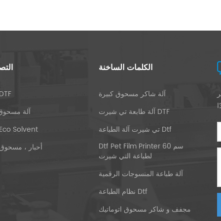
 والمناقشة. تحظى طابعة AIIFAR dtf بتقدير وإشادة العديد من العملاء ، وستبذل
 العملاء بخدمة أفضل ومزايا المنتج
ذين يستخدمون طابعة AIIFAR dtf الاستمتاع بحياة
أفضل مع شركة DTF فرنسية ينتمي إليها هذا المهندس. في عام التعاون الوثيق معهم ، نظر مهندسو
AIIFAR بجدية في التعليقات الواردة من العملاء وقاموا بتطوير عدد من براءات اختراع تقنيات طابعة
الكلمات الساخنة
التص
DTF. سرعان ما فازت طابعة AIIFAR A2 DTF بتقدير العميل الفرنسي وبدأت في التفاوض بشأن
استراتيجية التعاون للعام الجديد.
ر
آلة شاكر مسحوق كبيرة
طابعة TF
آلة طابعة تي شيرت DTF
آلة مسحوق
تي شيرت آلة الطباعة Dtf
طابعة co Solvent
Dtf Pet Film Printer 60 سم
أحبار ، مسحوق 
لطباعة التي شيرت
آلة طباعة المنسوجات الرقمية
نظام الطباعة Dtf
مجفف و شاكر مسحوق اتوماتيك