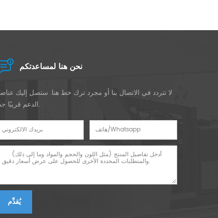
لتبادل التكنولوجيا
جهودًا حثيثة لتطوير المزيد من المنتجات الممتازة ، وتزويد جميع
الأكثر تميزًا ، بحيث يمكن لعدد أكبر من العملاء ال
نحن هنا لمساعدتكم
لا تتردد في الاتصال بنا أو مجرد ترك خط هنا. ستصل إليك عناص
الدعم قريبًا جدًا.
يُقدِّم