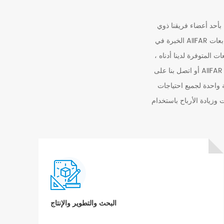
اكتشف فرن تجفيف DTF ذو
الطبقة المزدوجة الأوتوماتيكي
بأحد أعضاء فريقنا ذوي
بالكامل من AIIFAR لتصنيع
الخبرة في AIIFAR اليوم. من أجل راحتك ، نقدم طابعات AIIFAR DTF والطابعات العادية وغير ذلك الكثير ، حتى تتمكن من العثور
المعالجة
عرض التفاصيل
 المتوفرة لدينا أدناه ،
أو اتصل بنا على AIIFAR اليوم لمزيد من المعلومات. يسعدنا الرد على أي أسئلة قد تكون لديك تتعلق بالطباعة. تتمثل رؤيتنا في أن
اكتشف حلول المعالجة الفعالة
اصة بك ، حيث نقدم خدمة عملاء متميزة لدعم الطابعات وقطع الغيار واللوازم. لدينا
مع فرن التجفيف DTF ذو
الطبقة المزدوجة الأوتوماتيكي
وزيادة الأرباح باستخدام
بالكامل من AIIFAR
عرض التفاصيل
البحث والتطوير والإنتاج