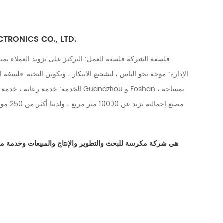
TRONICS CO., LTD.
فلسفة الشركة فلسفة العمل: التركيز على تزويد العملاء بمن
الإدارة: موجه نحو الناس ، لتشجيع الابتكار ، وتكوين النخبة. فلسفة 
الخدمة: خدمة رعاية ، خدمة مراعية تمتلك
مصنع إجما
من 50 فريقًا لما بعد البيع وأكثر من 30 موظ
بعد البيع بأكثر من 5 سنوات من الخبرة في ما بعد البيع 
هي شركة مكرسة للبحث والتطوير والإنتاج والمبيعات وخدمة ما بع
كبار المهندسين مع أكثر من 10 سنوات من
المنتجات الممتازة تأتي من فريق البحث والتطوير الدؤوب والجد والد