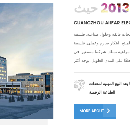
2013
حيث
GUANGZHOU AIIFAR ELEC
تجات فائقة وحلول صناعية. فلسفة
المنتج: ابتكار صارم وعملي. فلسفة
 شركتنا مصنعين في Guanazhou و Foshan ، بمساحة
لية تزيد عن 10000 متر مربع ، ولدينا أكثر من 250 موظفًا على المدى الطويل. يوجد أكثر
فًا في مجال البحث والتطوير. يتمتع العديد من موظفي ما
، ولدى موظفي البحث والتطوير عدد كبير من
د البيع المهنية لمعدات
 الخبرة في البحث والتطوير فريق البحث والتطوير
الطباعة الرقمية
قيق. التركيز على البحث والتطوير
لآلة طابعة DTF لجلب لعملائنا دفقًا ثابتًا من الفوائد الرائعة إن شركتنا متحمسة للغاية لعرض تقنية
MORE ABOUT
طابعة DTF البحثية المستقلة في APPP EXPO. التقينا بالعديد من المحترفين والخبراء من جميع أنحاء
العالم في APPP EXPO. نحن ممتنون جدًا لـ APPP EXPO لدعوتنا للاجتماع في نفس الوقت مساحة