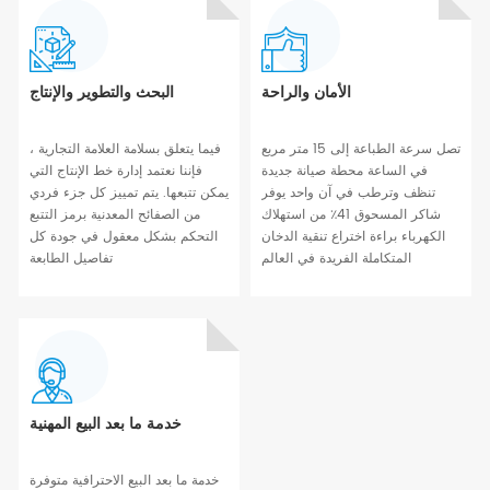
الأمان والراحة
البحث والتطوير والإنتاج
تصل سرعة الطباعة إلى 15 متر مربع
فيما يتعلق بسلامة العلامة التجارية ،
في الساعة محطة صيانة جديدة
فإننا نعتمد إدارة خط الإنتاج التي
تنظف وترطب في آن واحد يوفر
يمكن تتبعها. يتم تمييز كل جزء فردي
شاكر المسحوق 41٪ من استهلاك
من الصفائح المعدنية برمز التتبع
الكهرباء براءة اختراع تنقية الدخان
التحكم بشكل معقول في جودة كل
المتكاملة الفريدة في العالم
تفاصيل الطابعة
خدمة ما بعد البيع المهنية
خدمة ما بعد البيع الاحترافية متوفرة