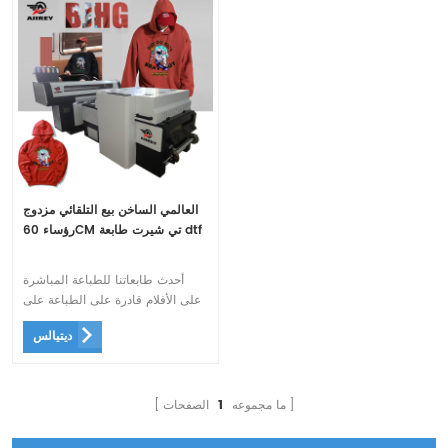
العالمي الساخن بيع التلقائي مزدوج
رؤساء 60CM تي شيرت طابعة dtf
أحدث طابعاتنا للطباعة المباشرة
على الأفلام قادرة على الطباعة على
القطن ، والحرير ، والبوليستر ،
ديتيالس
والدنيم ، وأكثر من ذلك. وهي تعتمد
نظام توزيع الحبر الأبيض ذي الأولوية
للحفاظ على ثباتك وسلسك.
ما مجموعه
1
الصفحات