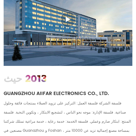
2013
حيث
GUANGZHOU AIIFAR ELECTRONICS CO., LTD.
فلسفة الشركة فلسفة العمل: التركيز على تزويد العملاء بمنتجات فائقة وحلول
صناعية. فلسفة الإدارة: موجه نحو الناس ، لتشجيع الابتكار ، وتكوين النخبة. فلسفة
المنتج: ابتكار صارم وعملي. فلسفة الخدمة: خدمة رعاية ، خدمة مراعية تمتلك شركتنا
مصنعين في Guanazhou و Foshan ، بمساحة مصنع إجمالية تزيد عن 10000 متر