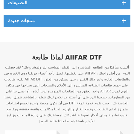
التصنيفات
منتجات جديدة
لماذا طابعة AIIFAR DTF
ألست متأكدًا من الطابعة المباشرة إلى الفيلم المناسبة لك ولمشروعك؟ لقد حصلت
على تغطيتها. اتصل بأحد أعضاء فريقنا ذوي الخبرة في AIIFAR اليوم. من أجل راحتك ،
نقدم طابعات AIIFAR DTF والطابعات العادية وغير ذلك الكثير ، حتى تتمكن من العثور
على جميع طابعات الطباعة المباشرة إلى الأفلام والمنتجات التي تحتاجها في مكان
واحد. تحقق من الطابعات المتوفرة لدينا أدناه ، أو اتصل بنا على AIIFAR اليوم لمزيد
من المعلومات. يسعدنا الرد على أي أسئلة قد تكون لديك تتعلق بالطباعة. تتمثل رؤيتنا
في أن نكون محطة واحدة لجميع احتياجات DTF الخاصة بك ، حيث نقدم خدمة عملاء
متميزة لدعم الطابعات وقطع الغيار واللوازم. لدينا مكالمات هاتفية حقيقية ومقاطع
فيديو تعليمية وحتى أفكار تسويقية لشركتك لمساعدتك على زيادة المبيعات وزيادة
الأرباح باستخدام طابعاتنا عالية الجودة.