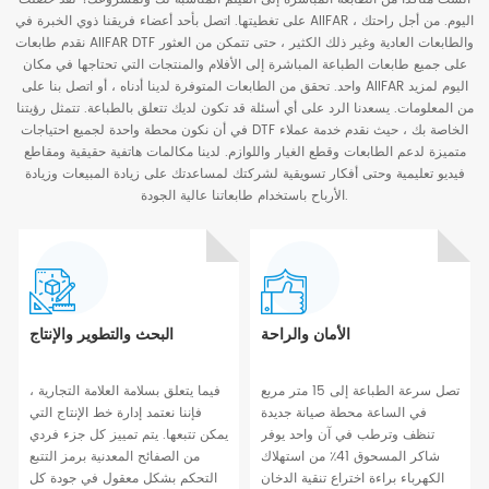
على تغطيتها. اتصل بأحد أعضاء فريقنا ذوي الخبرة في AIIFAR اليوم. من أجل راحتك ،
نقدم طابعات AIIFAR DTF والطابعات العادية وغير ذلك الكثير ، حتى تتمكن من العثور
على جميع طابعات الطباعة المباشرة إلى الأفلام والمنتجات التي تحتاجها في مكان
واحد. تحقق من الطابعات المتوفرة لدينا أدناه ، أو اتصل بنا على AIIFAR اليوم لمزيد
من المعلومات. يسعدنا الرد على أي أسئلة قد تكون لديك تتعلق بالطباعة. تتمثل رؤيتنا
في أن نكون محطة واحدة لجميع احتياجات DTF الخاصة بك ، حيث نقدم خدمة عملاء
متميزة لدعم الطابعات وقطع الغيار واللوازم. لدينا مكالمات هاتفية حقيقية ومقاطع
فيديو تعليمية وحتى أفكار تسويقية لشركتك لمساعدتك على زيادة المبيعات وزيادة
الأرباح باستخدام طابعاتنا عالية الجودة.
الأمان والراحة
البحث والتطوير والإنتاج
تصل سرعة الطباعة إلى 15 متر مربع
فيما يتعلق بسلامة العلامة التجارية ،
في الساعة محطة صيانة جديدة
فإننا نعتمد إدارة خط الإنتاج التي
تنظف وترطب في آن واحد يوفر
يمكن تتبعها. يتم تمييز كل جزء فردي
شاكر المسحوق 41٪ من استهلاك
من الصفائح المعدنية برمز التتبع
الكهرباء براءة اختراع تنقية الدخان
التحكم بشكل معقول في جودة كل