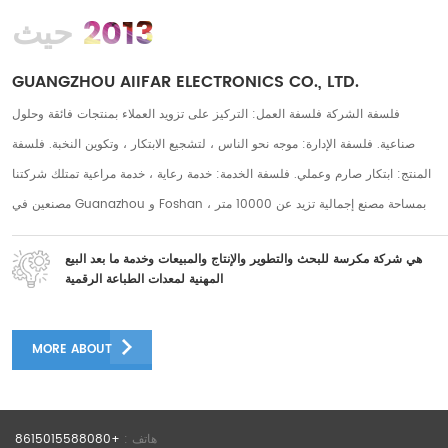
2013
حيث
GUANGZHOU AIIFAR ELECTRONICS CO., LTD.
فلسفة الشركة فلسفة العمل: التركيز على تزويد العملاء بمنتجات فائقة وحلول
صناعية. فلسفة الإدارة: موجه نحو الناس ، لتشجيع الابتكار ، وتكوين النخبة. فلسفة
المنتج: ابتكار صارم وعملي. فلسفة الخدمة: خدمة رعاية ، خدمة مراعية تمتلك شركتنا
مصنعين في Guanazhou و Foshan ، بمساحة مصنع إجمالية تزيد عن 10000 متر
مربع ، ولدينا أكثر من 250 موظفًا على المدى الطويل. يوجد أكثر من 50 فريقًا لما بعد
هي شركة مكرسة للبحث والتطوير والإنتاج والمبيعات وخدمة ما بعد البيع
البيع وأكثر من 30 موظفًا في مجال البحث والتطوير. يتمتع العديد من موظفي ما بعد
المهنية لمعدات الطباعة الرقمية
البيع بأكثر من 5 سنوات من الخبرة في ما بعد البيع ، ولدى موظفي البحث والتطوير
عدد كبير من كبار المهندسين مع أكثر من 10 سنوات من الخبرة في البحث والتطوير
MORE ABOUT
فريق البحث والتطوير المنتجات الممتازة تأتي من فريق البحث والتطوير الدؤوب
والجد والدقيق. التركيز على البحث والتطوير لآلة طابعة DTF لجلب لعملائنا دفقًا ثابتًا
من الفوائد الرائعة إن شركتنا متحمسة للغاية لعرض تقنية طابعة DTF البحثية
هاتف :
+8615015588080
المستقلة في APPP EXPO. التقينا بالعديد من المحترفين والخبراء من جميع أنحاء