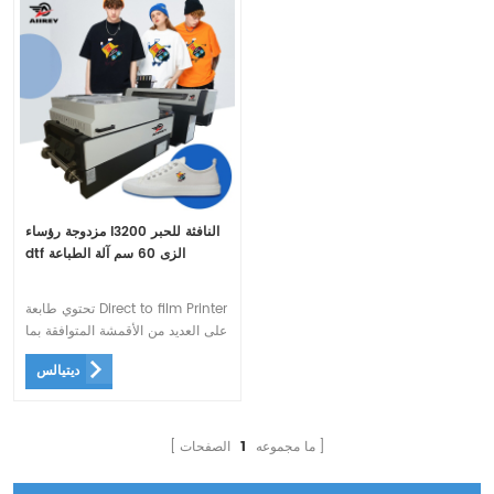
مزدوجة رؤساء I3200 النافثة للحبر
dtf الزى 60 سم آلة الطباعة
تحتوي طابعة Direct to film Printer
على العديد من الأقمشة المتوافقة بما
في ذلك القطن والنايلون والجلود
ديتيالس
والبوليستر ومزيج 50/50. هذا
يختلف عن تقنية DTG المتوفرة فقط
على الأقمشة القطنية.
ما مجموعه
1
الصفحات