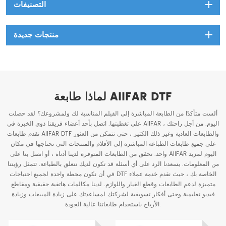
التصنيفات
منتجات جديدة
لماذا طابعة AIIFAR DTF
ألست متأكدًا من الطابعة المباشرة إلى الفيلم المناسبة لك ولمشروعك؟ لقد حصلت
على تغطيتها. اتصل بأحد أعضاء فريقنا ذوي الخبرة في AIIFAR اليوم. من أجل راحتك ،
نقدم طابعات AIIFAR DTF والطابعات العادية وغير ذلك الكثير ، حتى تتمكن من العثور
على جميع طابعات الطباعة المباشرة إلى الأفلام والمنتجات التي تحتاجها في مكان
واحد. تحقق من الطابعات المتوفرة لدينا أدناه ، أو اتصل بنا على AIIFAR اليوم لمزيد
من المعلومات. يسعدنا الرد على أي أسئلة قد تكون لديك تتعلق بالطباعة. تتمثل رؤيتنا
في أن نكون محطة واحدة لجميع احتياجات DTF الخاصة بك ، حيث نقدم خدمة عملاء
متميزة لدعم الطابعات وقطع الغيار واللوازم. لدينا مكالمات هاتفية حقيقية ومقاطع
فيديو تعليمية وحتى أفكار تسويقية لشركتك لمساعدتك على زيادة المبيعات وزيادة
الأرباح باستخدام طابعاتنا عالية الجودة.