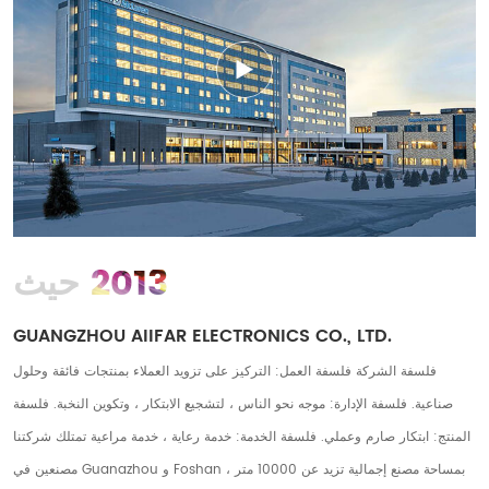
2013
حيث
GUANGZHOU AIIFAR ELECTRONICS CO., LTD.
فلسفة الشركة فلسفة العمل: التركيز على تزويد العملاء بمنتجات فائقة وحلول
صناعية. فلسفة الإدارة: موجه نحو الناس ، لتشجيع الابتكار ، وتكوين النخبة. فلسفة
المنتج: ابتكار صارم وعملي. فلسفة الخدمة: خدمة رعاية ، خدمة مراعية تمتلك شركتنا
مصنعين في Guanazhou و Foshan ، بمساحة مصنع إجمالية تزيد عن 10000 متر