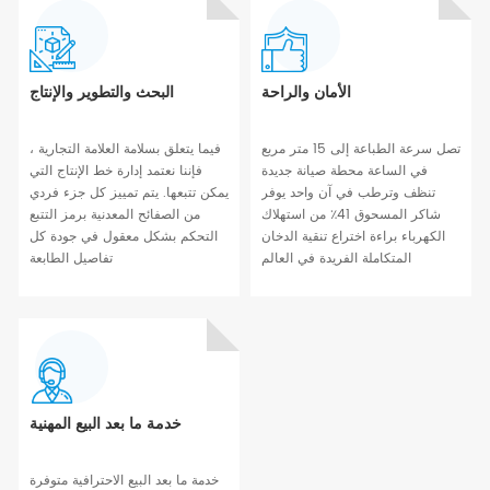
الأمان والراحة
البحث والتطوير والإنتاج
تصل سرعة الطباعة إلى 15 متر مربع
فيما يتعلق بسلامة العلامة التجارية ،
في الساعة محطة صيانة جديدة
فإننا نعتمد إدارة خط الإنتاج التي
تنظف وترطب في آن واحد يوفر
يمكن تتبعها. يتم تمييز كل جزء فردي
شاكر المسحوق 41٪ من استهلاك
من الصفائح المعدنية برمز التتبع
الكهرباء براءة اختراع تنقية الدخان
التحكم بشكل معقول في جودة كل
المتكاملة الفريدة في العالم
تفاصيل الطابعة
خدمة ما بعد البيع المهنية
خدمة ما بعد البيع الاحترافية متوفرة